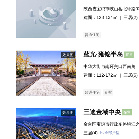
陕西省宝鸡市岐山县北环路0
建面：128-134㎡ |
三居(2)
普通住宅
蓝光·雍锦半岛
在售
效果图
中华大街与南环交口西南角
建面：112-172㎡ |
三居(5)
普通住宅
别墅
三迪金域中央
在售
效果图
金台区宝鸡市行政东路锦江
三居(4)
全部户型