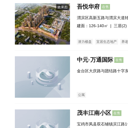
吾悦华府
在售
效果图
渭滨区高新五路与渭滨大道
建面：126-140㎡ |
三居(2)
潜力楼盘
宜居生态地产
养
中元·万通国际
在售
金台区大庆路与团结路十字东
公寓
茂丰江南小区
在售
宝鸡市凤县双石铺镇滨江路1