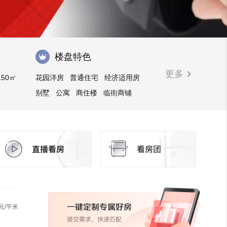
楼盘特色
更多
150㎡
花园洋房
普通住宅
经济适用房
别墅
公寓
商住楼
临街商铺
限价房
公租房
元/平米