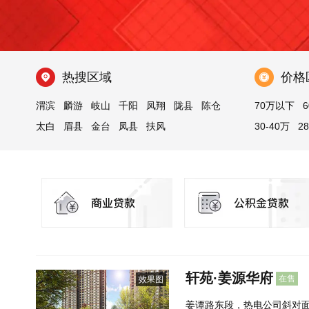
热搜区域
价格
渭滨
麟游
岐山
千阳
凤翔
陇县
陈仓
70万以下
6
太白
眉县
金台
凤县
扶风
30-40万
2
轩苑·姜源华府
在售
效果图
姜谭路东段，热电公司斜对