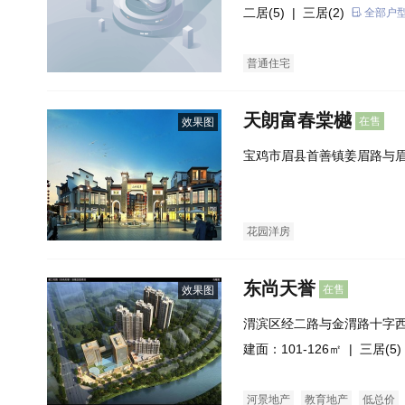
500米）
二居(5)
| 三居(2)
全部户
普通住宅
天朗富春棠樾
在售
效果图
宝鸡市眉县首善镇姜眉路与
南角
花园洋房
东尚天誉
在售
效果图
渭滨区经二路与金渭路十字
建面：101-126㎡ |
三居(5)
河景地产
教育地产
低总价