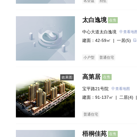
名企盘
别墅
太白逸境
在售
中心大道太白逸境
查看地
建面：42-59㎡ |
一居(5)
小户型
普通住宅
高第居
在售
效果图
宝平路21号院
查看地图
建面：91-137㎡ |
二居(4)
|
普通住宅
梧桐佳苑
在售