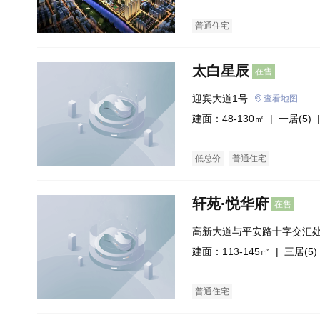
普通住宅
太白星辰
在售
迎宾大道1号
查看地图
建面：48-130㎡ |
一居(5)
|
低总价
普通住宅
轩苑·悦华府
在售
高新大道与平安路十字交汇
建面：113-145㎡ |
三居(5)
普通住宅