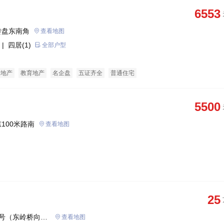
6553
转盘东南角
查看地图
| 四居(1)
全部户型
老地产
教育地产
名企盘
五证齐全
普通住宅
5500
100米路南
查看地图
25
号（东岭桥向东
查看地图