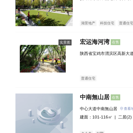
湖景地产
科技住宅
普通住
宏运海河湾
在售
实景图
陕西省宝鸡市渭滨区高新大道
普通住宅
中南無山居
在售
中心大道中南無山居
查看
建面：101-116㎡ |
二居(2)