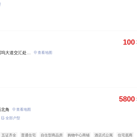
型
100
眉坞大道交汇处东
查看地图
5800
西北角
查看地图
全部户型
五证齐全
普通住宅
自住型商品房
购物中心商铺
酒店式公寓
住宅底商