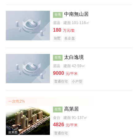
中南無山居
在售
效果图
眉县
建面 101-116㎡
180
万元/套
别墅
名企盘
太白逸境
在售
眉县
建面 42-59㎡
9000
元/平米
实景图
普通住宅
小户型
一次性2%
高第居
在售
金台
建面 91-137㎡
4826
元/平米
普通住宅