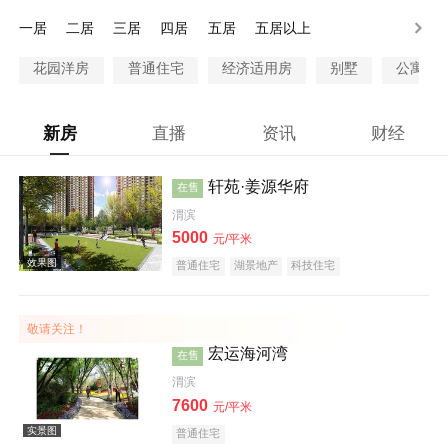
28万以上
一居
二居
三居
四居
五居
五居以上
花园洋房
普通住宅
经济适用房
别墅
公寓
新房
直播
资讯
财经
轩苑·姜源华府
在售
渭滨
5000
元/平米
普通住宅
湖景地产
科技住宅
敬请关注！
宏运海河湾
在售
渭滨
7600
元/平米
普通住宅