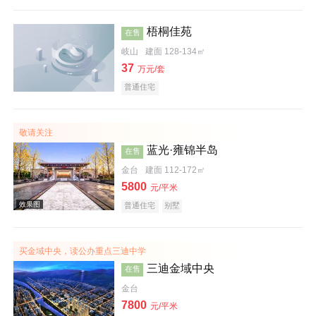
梧桐佳苑
在售
岐山
建面 128-134㎡
37
万元/套
普通住宅
敬请关注
蓝光·雍锦半岛
在售
金台
建面 112-172㎡
5800
元/平米
普通住宅
别墅
效果图
买金域中央，读公办重点三迪中学
三迪金域中央
在售
金台
7800
元/平米