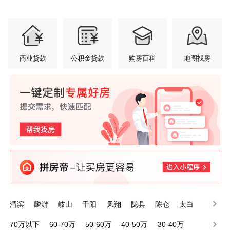
商业贷款
公积金贷款
购房百科
地图找房
渭滨
麟游
岐山
千阳
凤翔
陇县
陈仓
太白
眉县
金台
70万以下
60-70万
50-60万
40-50万
30-40万