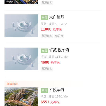
普通住宅
太白星辰
在售
眉县
建面 48-130㎡
11000
元/平米
普通住宅
低总价
轩苑·悦华府
在售
渭滨
建面 113-145㎡
4600
元/平米
效果图
普通住宅
敬请期待
吾悦华府
在售
渭滨
建面 126-140㎡
6553
元/平米