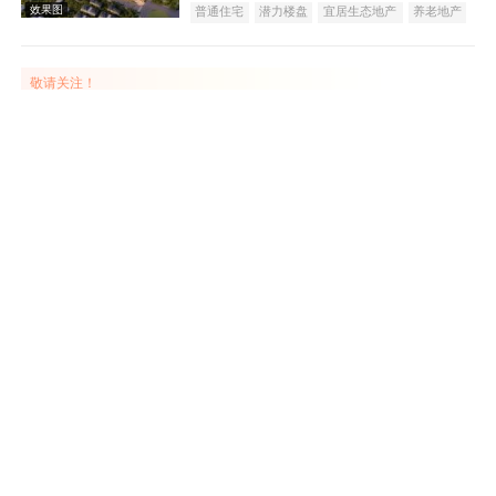
普通住宅
潜力楼盘
宜居生态地产
养老地产
效果图
教育地产
名企盘
五证齐全
敬请关注！
中元·万通国际
在售
金台
5500
元/平米
公寓
茂丰江南小区
在售
凤县
25
万元/套
普通住宅
天朗富春棠樾
在售
眉县
100
万元/套