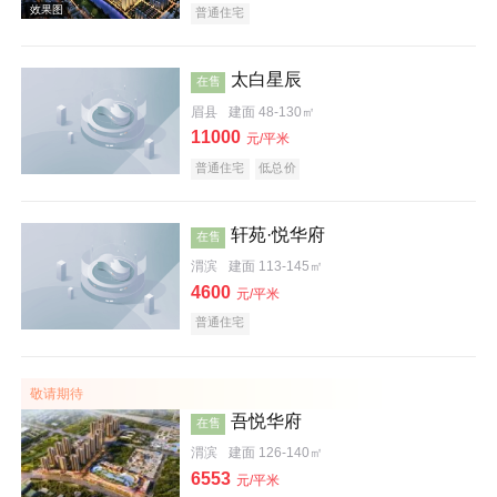
普通住宅
太白星辰
在售
眉县
建面 48-130㎡
11000
元/平米
普通住宅
低总价
轩苑·悦华府
在售
渭滨
建面 113-145㎡
4600
元/平米
效果图
普通住宅
敬请期待
吾悦华府
在售
渭滨
建面 126-140㎡
6553
元/平米