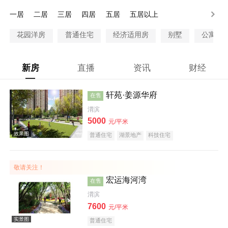
28万以上
一居
二居
三居
四居
五居
五居以上
花园洋房
普通住宅
经济适用房
别墅
公寓
新房
直播
资讯
财经
轩苑·姜源华府
在售
渭滨
5000
元/平米
普通住宅
湖景地产
科技住宅
敬请关注！
宏运海河湾
在售
渭滨
7600
元/平米
普通住宅