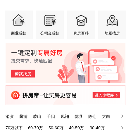
商业贷款
公积金贷款
购房百科
地图找房
渭滨
麟游
岐山
千阳
凤翔
陇县
陈仓
太白
眉县
金台
70万以下
60-70万
50-60万
40-50万
30-40万