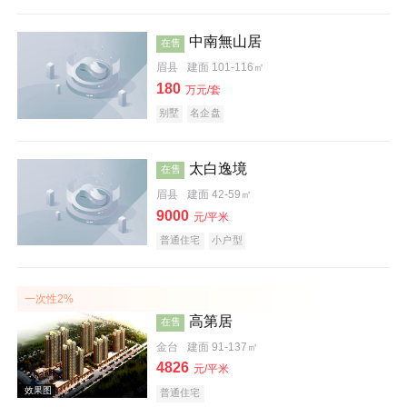
中南無山居
在售
效果图
眉县
建面 101-116㎡
180
万元/套
别墅
名企盘
太白逸境
在售
眉县
建面 42-59㎡
9000
元/平米
实景图
普通住宅
小户型
一次性2%
高第居
在售
金台
建面 91-137㎡
4826
元/平米
普通住宅