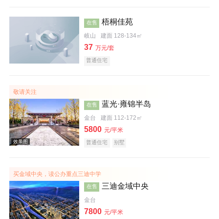
梧桐佳苑
在售
岐山
建面 128-134㎡
37
万元/套
普通住宅
敬请关注
蓝光·雍锦半岛
在售
金台
建面 112-172㎡
5800
元/平米
普通住宅
别墅
效果图
买金域中央，读公办重点三迪中学
三迪金域中央
在售
金台
7800
元/平米