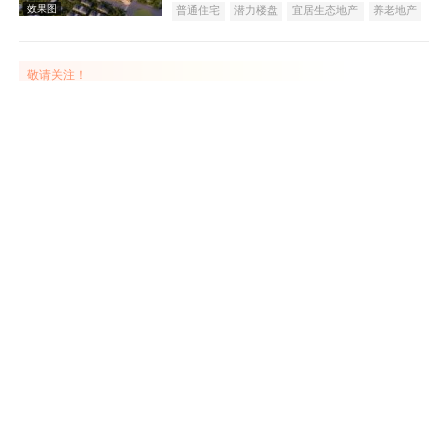
普通住宅
潜力楼盘
宜居生态地产
养老地产
效果图
教育地产
名企盘
五证齐全
敬请关注！
中元·万通国际
在售
金台
5500
元/平米
公寓
茂丰江南小区
在售
凤县
25
万元/套
普通住宅
天朗富春棠樾
在售
眉县
100
万元/套