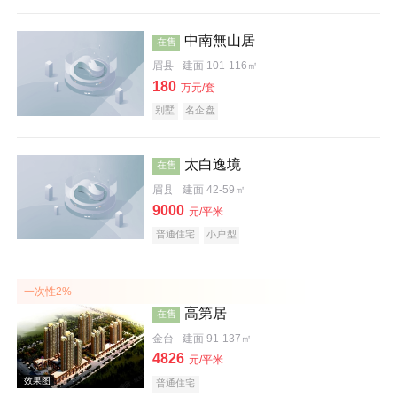
中南無山居
在售
效果图
眉县
建面 101-116㎡
180
万元/套
别墅
名企盘
太白逸境
在售
眉县
建面 42-59㎡
9000
元/平米
实景图
普通住宅
小户型
一次性2%
高第居
在售
金台
建面 91-137㎡
4826
元/平米
普通住宅