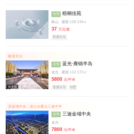
梧桐佳苑
在售
岐山
建面 128-134㎡
37
万元/套
普通住宅
敬请关注
蓝光·雍锦半岛
在售
金台
建面 112-172㎡
5800
元/平米
普通住宅
别墅
效果图
买金域中央，读公办重点三迪中学
三迪金域中央
在售
金台
7800
元/平米