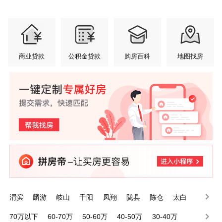
商业贷款
公积金贷款
购房百科
地图找房
渭滨
麟游
岐山
千阳
凤翔
陇县
陈仓
太白
眉县
金台
70万以下
60-70万
50-60万
40-50万
30-40万