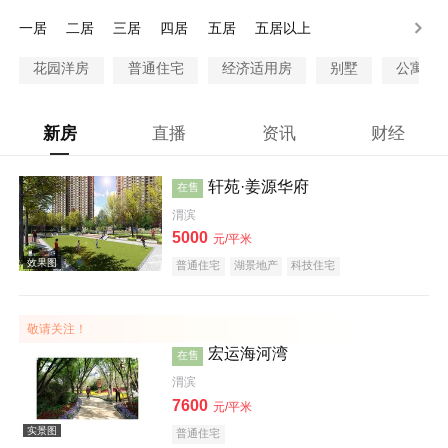
28万以上
一居
二居
三居
四居
五居
五居以上
花园洋房
普通住宅
经济适用房
别墅
公寓
新房
直播
资讯
财经
轩苑·姜源华府
在售
渭滨
5000
元/平米
普通住宅
湖景地产
科技住宅
敬请关注！
宏运海河湾
在售
渭滨
7600
元/平米
普通住宅