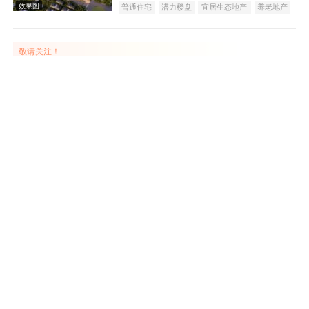
普通住宅
潜力楼盘
宜居生态地产
养老地产
效果图
教育地产
名企盘
五证齐全
敬请关注！
中元·万通国际
在售
金台
5500
元/平米
公寓
茂丰江南小区
在售
凤县
25
万元/套
普通住宅
天朗富春棠樾
在售
眉县
100
万元/套