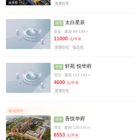
普通住宅
太白星辰
在售
眉县
建面 48-130㎡
11000
元/平米
普通住宅
低总价
轩苑·悦华府
在售
渭滨
建面 113-145㎡
4600
元/平米
效果图
普通住宅
敬请期待
吾悦华府
在售
渭滨
建面 126-140㎡
6553
元/平米