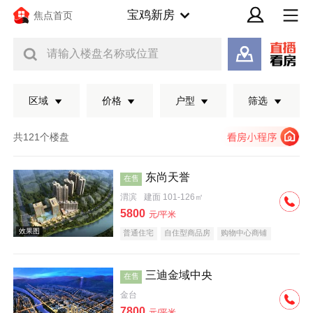
宝鸡新房
焦点首页
请输入楼盘名称或位置
区域
价格
户型
筛选
共121个楼盘
东尚天誉
在售
渭滨
建面 101-126㎡
5800
元/平米
普通住宅
自住型商品房
购物中心商铺
酒店式公寓
住宅底商
商业街商铺
临街商铺
河景地产
教育地产
低总价
五证齐全
三迪金域中央
在售
效果图
金台
7800
元/平米