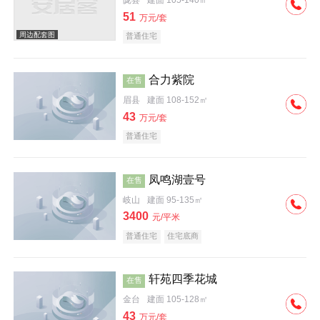
陇县
建面 105-140㎡
51
万元/套
普通住宅
合力紫院
在售
眉县
建面 108-152㎡
43
万元/套
普通住宅
凤鸣湖壹号
在售
岐山
建面 95-135㎡
3400
元/平米
普通住宅
住宅底商
轩苑四季花城
在售
金台
建面 105-128㎡
43
万元/套