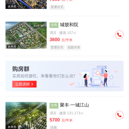
普通住宅
城虢和院
在售
渭滨
建面 107㎡
效果图
3600
元/平米
普通住宅
花园洋房
效果图
聚丰·一城江山
在售
渭滨
建面 131-173㎡
5700
元/平米
洋房