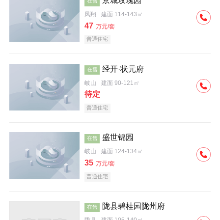
京城玫瑰园
在售
凤翔
建面 114-143㎡
效果图
47
万元/套
普通住宅
经开·状元府
在售
岐山
建面 90-121㎡
待定
效果图
普通住宅
盛世锦园
在售
岐山
建面 124-134㎡
35
万元/套
普通住宅
陇县碧桂园陇州府
在售