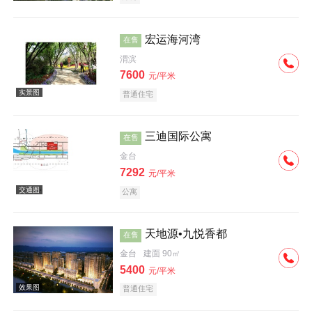
宏运海河湾
在售
渭滨
7600
元/平米
普通住宅
效果图
三迪国际公寓
在售
金台
7292
元/平米
公寓
天地源•九悦香都
在售
实景图
金台
建面 90㎡
5400
元/平米
普通住宅