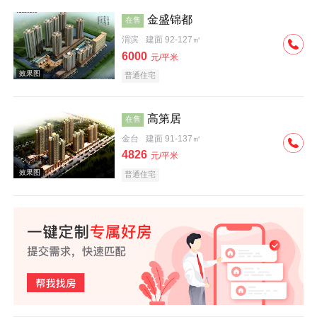
金盛锦都
在售
渭滨
建面 92-127㎡
交通图
6000
元/平米
普通住宅
高第居
在售
金台
建面 91-137㎡
4826
元/平米
效果图
普通住宅
效果图