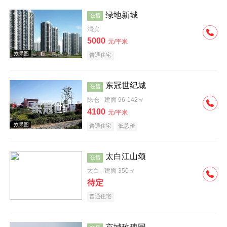
绿地新城
在售
渭滨
5000
元/平米
普通住宅
效果图
东冠世纪城
在售
陈仓
建面 96-142㎡
4100
元/平米
普通住宅
低总价
太白江山颂
在售
太白
建面 350㎡
待定
普通住宅