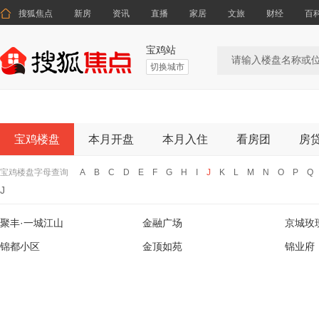

搜狐焦点
新房
资讯
直播
家居
文旅
财经
百
宝鸡站
切换城市
宝鸡楼盘
本月开盘
本月入住
看房团
房
宝鸡楼盘字母查询
A
B
C
D
E
F
G
H
I
J
K
L
M
N
O
P
Q
J
聚丰·一城江山
金融广场
京城玫
锦都小区
金顶如苑
锦业府