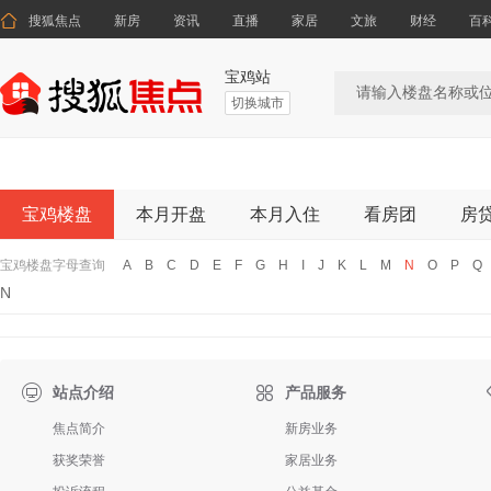

搜狐焦点
新房
资讯
直播
家居
文旅
财经
百
宝鸡站
切换城市
宝鸡楼盘
本月开盘
本月入住
看房团
房
宝鸡楼盘字母查询
A
B
C
D
E
F
G
H
I
J
K
L
M
N
O
P
Q
N

站点介绍
产品服务
焦点简介
新房业务
获奖荣誉
家居业务