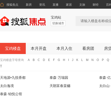

搜狐焦点
新房
资讯
直播
家居
文旅
财经
百
宝鸡站
切换城市
宝鸡楼盘
本月开盘
本月入住
看房团
房
宝鸡楼盘字母查询
A
B
C
D
E
F
G
H
I
J
K
L
M
N
O
P
Q
T
天地源•九悦香都
泰森·万瑞园
泰森·
太白逸境
天朗富春棠樾
太白山
泰森·铂悦公馆