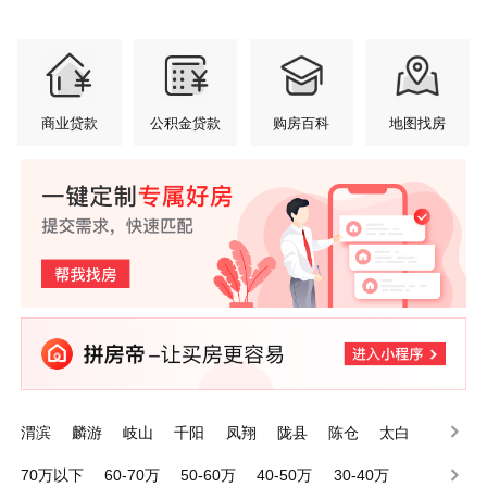
商业贷款
公积金贷款
购房百科
地图找房
渭滨
麟游
岐山
千阳
凤翔
陇县
陈仓
太白
眉县
金台
70万以下
60-70万
50-60万
40-50万
30-40万