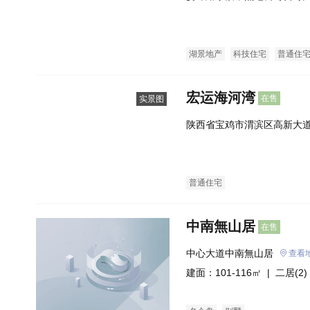
湖景地产
科技住宅
普通住
宏运海河湾
在售
实景图
陕西省宝鸡市渭滨区高新大道
普通住宅
中南無山居
在售
中心大道中南無山居
查看
建面：101-116㎡ |
二居(2)