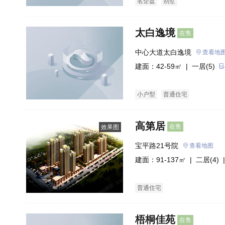
名企盘
别墅
太白逸境
在售
中心大道太白逸境
查看地
建面：42-59㎡ |
一居(5)
小户型
普通住宅
高第居
在售
效果图
宝平路21号院
查看地图
建面：91-137㎡ |
二居(4)
|
普通住宅
梧桐佳苑
在售