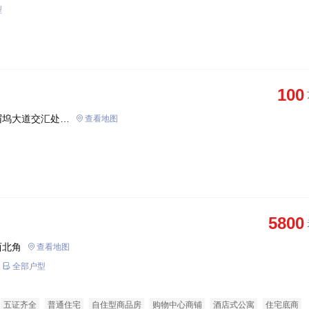
型
100
眉坞大道交汇处东
查看地图
5800
西北角
查看地图
全部户型
五证齐全
普通住宅
自住型商品房
购物中心商铺
酒店式公寓
住宅底商