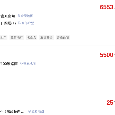
6553
转盘东南角
查看地图
| 四居(1)
全部户型
老地产
教育地产
名企盘
五证齐全
普通住宅
5500
100米路南
查看地图
25
号（东岭桥向东
查看地图