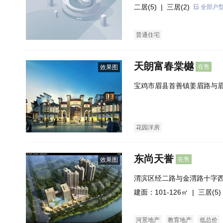
500米）
二居(5)
| 三居(2)
全部户
普通住宅
天朗富春棠樾
在售
效果图
宝鸡市眉县首善镇姜眉路与
南角
花园洋房
东尚天誉
在售
效果图
渭滨区经二路与金渭路十字
建面：101-126㎡ |
三居(5)
河景地产
教育地产
低总价