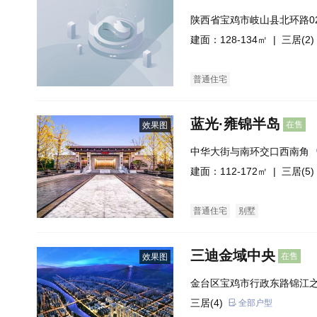
陕西省宝鸡市岐山县北环路0
建面：128-134㎡ |
三居(2)
普通住宅
蓝光·雍锦半岛
在售
效果图
中华大街与南环交口西南角
建面：112-172㎡ |
三居(5)
普通住宅
别墅
三迪金域中央
在售
效果图
金台区宝鸡市行政东路锦江
三居(4)
全部户型