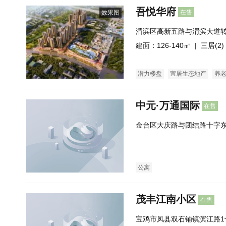
吾悦华府
在售
效果图
渭滨区高新五路与渭滨大道
建面：126-140㎡ |
三居(2)
潜力楼盘
宜居生态地产
养
中元·万通国际
在售
金台区大庆路与团结路十字东
公寓
茂丰江南小区
在售
宝鸡市凤县双石铺镇滨江路1