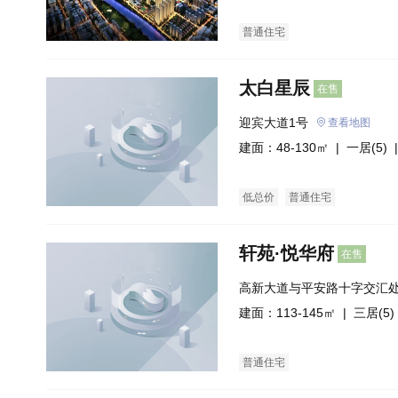
普通住宅
太白星辰
在售
迎宾大道1号
查看地图
建面：48-130㎡ |
一居(5)
|
低总价
普通住宅
轩苑·悦华府
在售
高新大道与平安路十字交汇
建面：113-145㎡ |
三居(5)
普通住宅