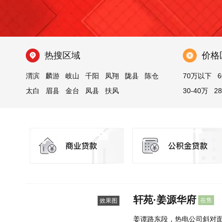
热搜区域
价格
渭滨
麟游
岐山
千阳
凤翔
陇县
陈仓
70万以下
6
太白
眉县
金台
凤县
扶风
30-40万
2
轩苑·姜源华府
在售
效果图
姜谭路东段，热电公司斜对