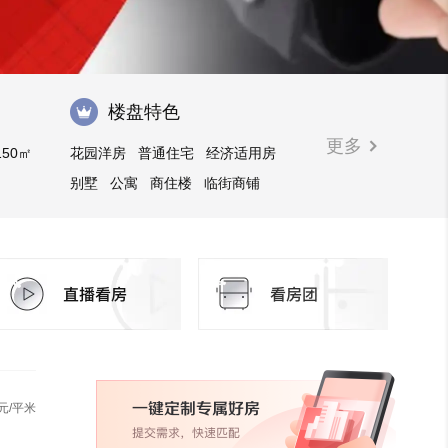
楼盘特色
更多
150㎡
花园洋房
普通住宅
经济适用房
别墅
公寓
商住楼
临街商铺
限价房
公租房
元/平米