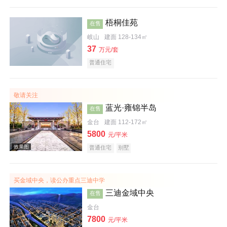
梧桐佳苑
在售
岐山
建面 128-134㎡
37
万元/套
普通住宅
敬请关注
蓝光·雍锦半岛
在售
金台
建面 112-172㎡
5800
元/平米
普通住宅
别墅
效果图
买金域中央，读公办重点三迪中学
三迪金域中央
在售
金台
7800
元/平米