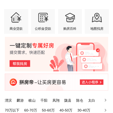
商业贷款
公积金贷款
购房百科
地图找房
渭滨
麟游
岐山
千阳
凤翔
陇县
陈仓
太白
眉县
金台
70万以下
60-70万
50-60万
40-50万
30-40万