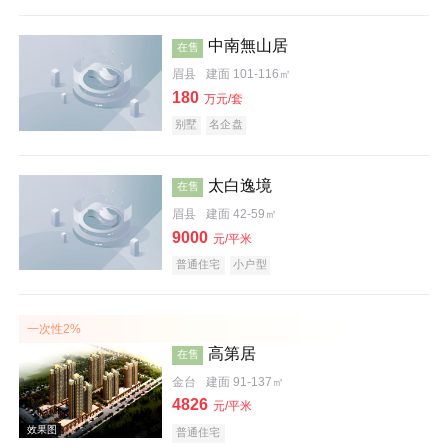
中南無山居
在售
效果图
眉县
建面 101-116㎡
180
万元/套
别墅
名企盘
太白逸境
在售
眉县
建面 42-59㎡
9000
元/平米
实景图
普通住宅
小户型
一次性2%
高第居
在售
金台
建面 91-137㎡
4826
元/平米
普通住宅