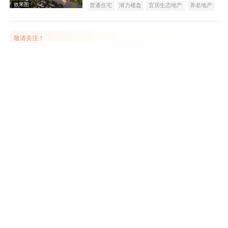
普通住宅
潜力楼盘
宜居生态地产
养老地产
效果图
教育地产
名企盘
五证齐全
敬请关注！
中元·万通国际
在售
金台
5500
元/平米
公寓
茂丰江南小区
在售
凤县
25
万元/套
普通住宅
天朗富春棠樾
在售
眉县
100
万元/套