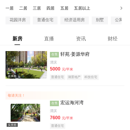
28万以上
一居
二居
三居
四居
五居
五居以上
花园洋房
普通住宅
经济适用房
别墅
公寓
新房
直播
资讯
财经
轩苑·姜源华府
在售
渭滨
5000
元/平米
普通住宅
湖景地产
科技住宅
敬请关注！
宏运海河湾
在售
渭滨
7600
元/平米
普通住宅