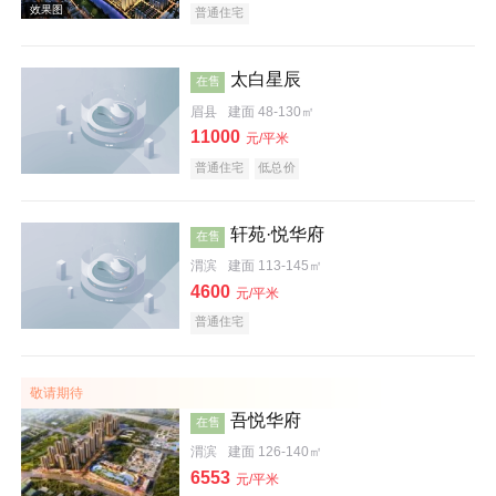
普通住宅
太白星辰
在售
眉县
建面 48-130㎡
11000
元/平米
普通住宅
低总价
轩苑·悦华府
在售
渭滨
建面 113-145㎡
4600
元/平米
效果图
普通住宅
敬请期待
吾悦华府
在售
渭滨
建面 126-140㎡
6553
元/平米