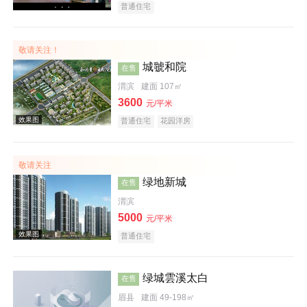
普通住宅
敬请关注！
城虢和院
在售
渭滨
建面 107㎡
3600
元/平米
普通住宅
花园洋房
效果图
敬请关注
绿地新城
在售
渭滨
5000
元/平米
普通住宅
绿城雲溪太白
效果图
在售
眉县
建面 49-198㎡