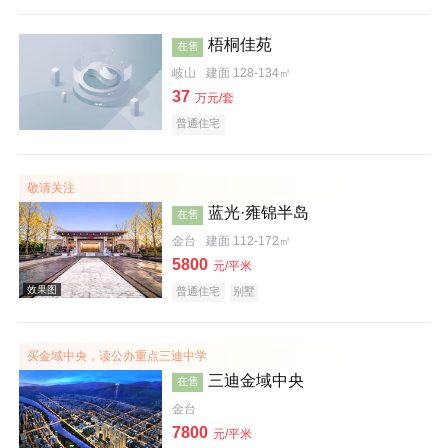
梧桐佳苑
在售
岐山
建面 128-134㎡
37
万元/套
普通住宅
敬请关注
蓝光·雍锦半岛
在售
金台
建面 112-172㎡
5800
元/平米
普通住宅
别墅
效果图
买金域中央，读公办重点三迪中学
三迪金域中央
在售
金台
7800
元/平米