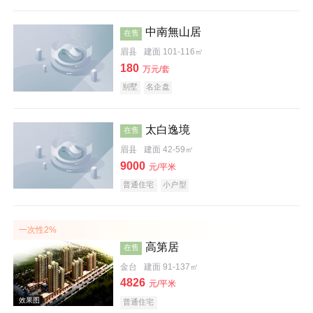
中南無山居
在售
效果图
眉县
建面 101-116㎡
180
万元/套
别墅
名企盘
太白逸境
在售
眉县
建面 42-59㎡
9000
元/平米
实景图
普通住宅
小户型
一次性2%
高第居
在售
金台
建面 91-137㎡
4826
元/平米
普通住宅