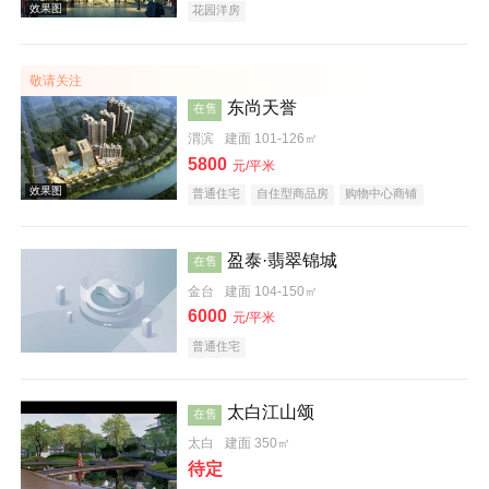
花园洋房
敬请关注
东尚天誉
在售
效果图
渭滨
建面 101-126㎡
5800
元/平米
普通住宅
自住型商品房
购物中心商铺
酒店式公寓
住宅底商
商业街商铺
临街商铺
河景地产
教育地产
低总价
五证齐全
盈泰·翡翠锦城
在售
金台
建面 104-150㎡
6000
元/平米
普通住宅
太白江山颂
在售
太白
建面 350㎡
待定