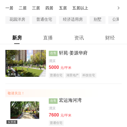
28万以上
一居
二居
三居
四居
五居
五居以上
花园洋房
普通住宅
经济适用房
别墅
公寓
新房
直播
资讯
财经
轩苑·姜源华府
在售
渭滨
5000
元/平米
普通住宅
湖景地产
科技住宅
敬请关注！
宏运海河湾
在售
渭滨
7600
元/平米
普通住宅