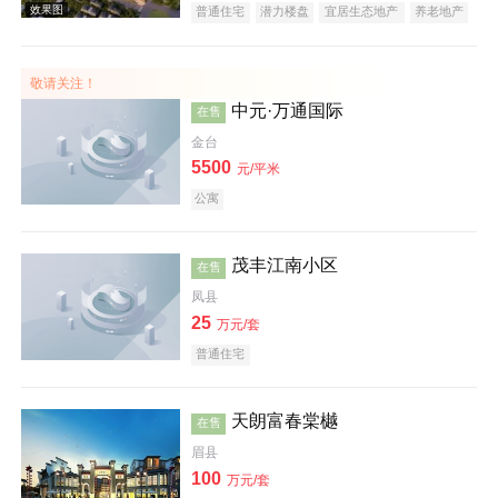
普通住宅
潜力楼盘
宜居生态地产
养老地产
效果图
教育地产
名企盘
五证齐全
敬请关注！
中元·万通国际
在售
金台
5500
元/平米
公寓
茂丰江南小区
在售
凤县
25
万元/套
普通住宅
天朗富春棠樾
在售
眉县
100
万元/套