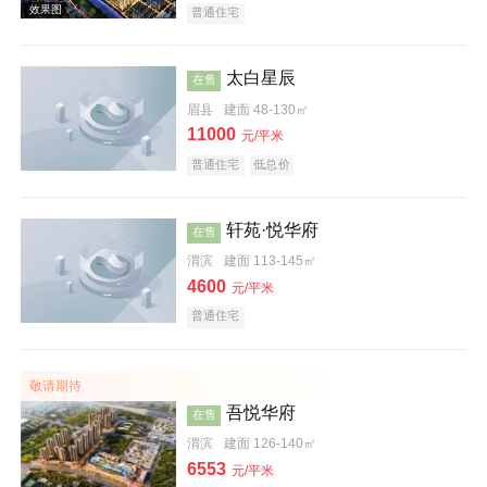
普通住宅
太白星辰
在售
眉县
建面 48-130㎡
11000
元/平米
普通住宅
低总价
轩苑·悦华府
在售
渭滨
建面 113-145㎡
4600
元/平米
效果图
普通住宅
敬请期待
吾悦华府
在售
渭滨
建面 126-140㎡
6553
元/平米