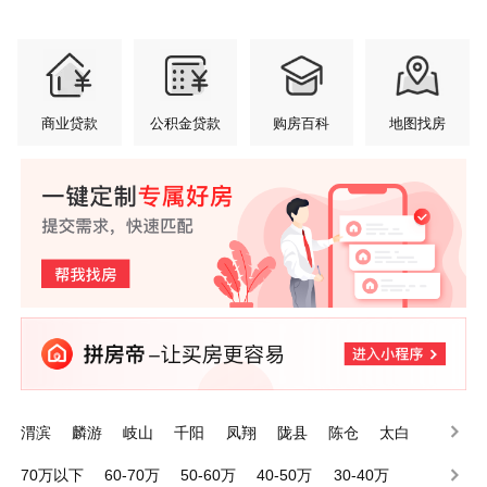
商业贷款
公积金贷款
购房百科
地图找房
渭滨
麟游
岐山
千阳
凤翔
陇县
陈仓
太白
眉县
金台
70万以下
60-70万
50-60万
40-50万
30-40万