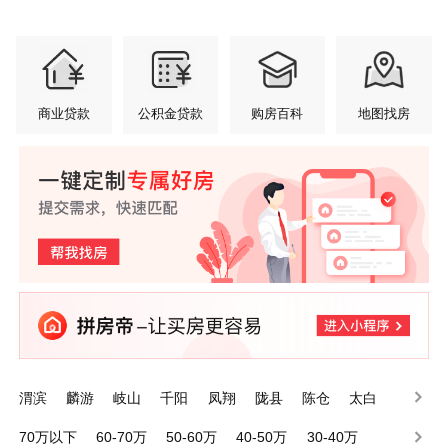
商业贷款
公积金贷款
购房百科
地图找房
渭滨
麟游
岐山
千阳
凤翔
陇县
陈仓
太白
眉县
金台
70万以下
60-70万
50-60万
40-50万
30-40万