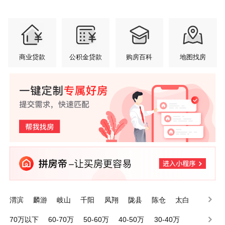
商业贷款
公积金贷款
购房百科
地图找房
渭滨
麟游
岐山
千阳
凤翔
陇县
陈仓
太白
眉县
金台
70万以下
60-70万
50-60万
40-50万
30-40万