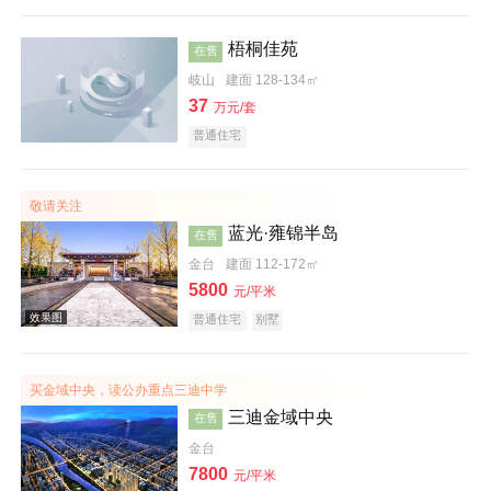
梧桐佳苑
在售
岐山
建面 128-134㎡
37
万元/套
普通住宅
敬请关注
蓝光·雍锦半岛
在售
金台
建面 112-172㎡
5800
元/平米
普通住宅
别墅
效果图
买金域中央，读公办重点三迪中学
三迪金域中央
在售
金台
7800
元/平米