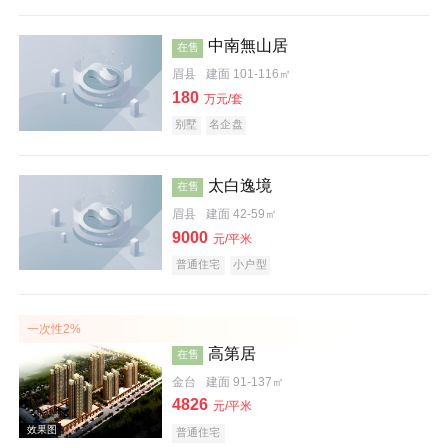
中南無山居
在售
效果图
眉县
建面 101-116㎡
180
万元/套
别墅
名企盘
太白逸境
在售
眉县
建面 42-59㎡
9000
元/平米
实景图
普通住宅
小户型
一次性2%
高第居
在售
金台
建面 91-137㎡
4826
元/平米
普通住宅