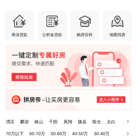
商业贷款
公积金贷款
购房百科
地图找房
渭滨
麟游
岐山
千阳
凤翔
陇县
陈仓
太白
眉县
金台
70万以下
60-70万
50-60万
40-50万
30-40万