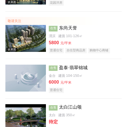
花园洋房
敬请关注
东尚天誉
在售
效果图
渭滨
建面 101-126㎡
5800
元/平米
普通住宅
自住型商品房
购物中心商铺
酒店式公寓
住宅底商
商业街商铺
临街商铺
河景地产
教育地产
低总价
五证齐全
盈泰·翡翠锦城
在售
金台
建面 104-150㎡
6000
元/平米
普通住宅
太白江山颂
在售
太白
建面 350㎡
待定