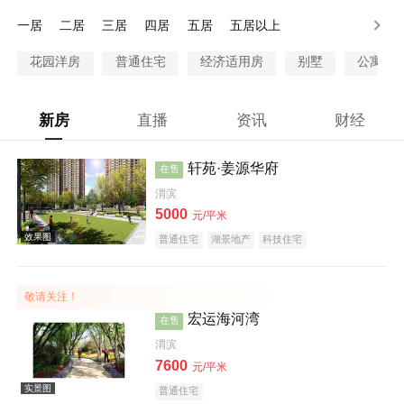
28万以上
一居
二居
三居
四居
五居
五居以上
花园洋房
普通住宅
经济适用房
别墅
公寓
新房
直播
资讯
财经
轩苑·姜源华府
在售
渭滨
5000
元/平米
普通住宅
湖景地产
科技住宅
敬请关注！
宏运海河湾
在售
渭滨
7600
元/平米
普通住宅