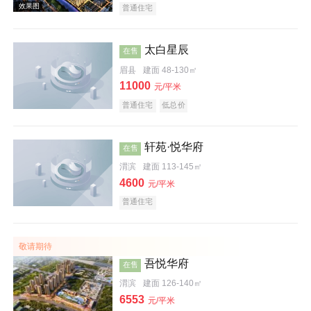
普通住宅
太白星辰
在售
眉县
建面 48-130㎡
11000
元/平米
普通住宅
低总价
轩苑·悦华府
在售
渭滨
建面 113-145㎡
4600
元/平米
效果图
普通住宅
敬请期待
吾悦华府
在售
渭滨
建面 126-140㎡
6553
元/平米