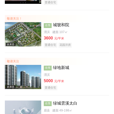
普通住宅
敬请关注！
城虢和院
在售
渭滨
建面 107㎡
3600
元/平米
普通住宅
花园洋房
效果图
敬请关注
绿地新城
在售
渭滨
5000
元/平米
普通住宅
绿城雲溪太白
效果图
在售
眉县
建面 49-198㎡