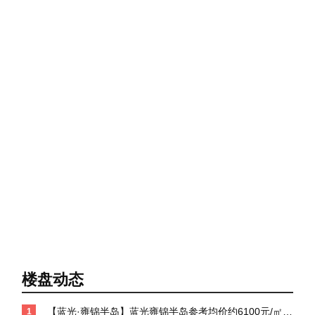
楼盘动态
【蓝光·雍锦半岛】蓝光雍锦半岛参考均价约6100元/㎡左
1