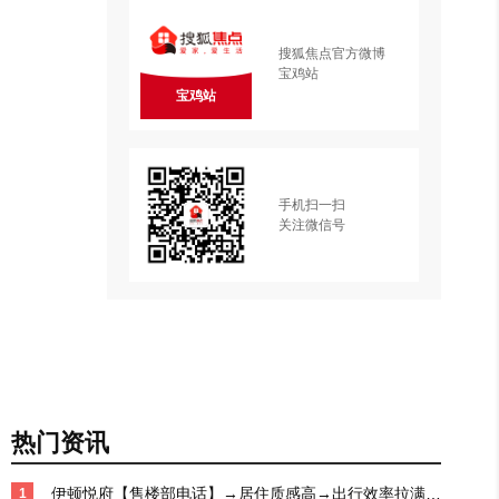
搜狐焦点官方微博
宝鸡站
宝鸡站
手机扫一扫
关注微信号
热门资讯
伊顿悦府【售楼部电话】→居住质感高→出行效率拉满→
1