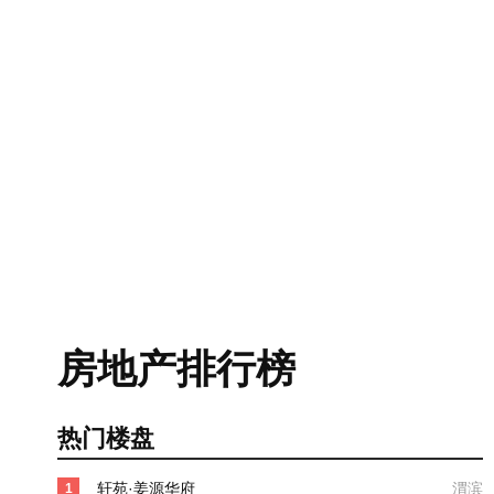
房地产排行榜
热门楼盘
轩苑·姜源华府
渭滨
1